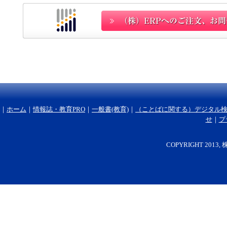
｜
ホーム
｜
情報誌・教育PRO
｜
一般書(教育)
｜
（ことばに関する）デジタル
せ
｜
プ
COPYRIGHT 2013, 