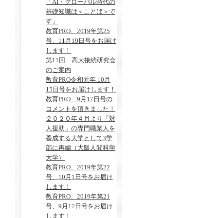
「AI・グローバル時代の
基礎知識は＜ことば＞で
す」
教育PRO、2019年第25
号、11月19日号をお届け
します！
第11回 高大接続研究会
のご案内
教育PRO令和元年 10月
15日号をお届けします！
教育PRO 9月17日号の
コメントを頂きました！
２０２０年４月より「対
人援助」の専門職業人を
養成する大学として3学
部に再編（大阪人間科学
大学）
教育PRO、2019年第22
号、10月1日号をお届け
します！
教育PRO、2019年第21
号、9月17日号をお届け
します！