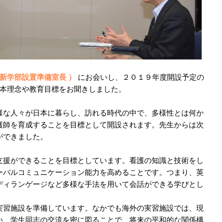
・新学部設置準備室長 ）
にお会いし、２０１９年度開設予定の
本理念や教育目標をお聞きしました。
様な人々が日本に暮らし、訪れる時代の中で、多様性とは何か
護師を育成することを目標として開設されます。先生からは次
ができました。
支援ができることを目標としています。看護の知識と技術をし
ーバルコミュニケーション能力を高めることです。つまり、英
ディランゲージなど多様な手法を用いて会話ができる学びとし
実習施設を準備しています。なかでも海外の実習施設では、現
い、学生同志の交流を密に図ることで、将来の平和的な関係構