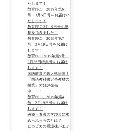
たします！
教育PRO 2019年第6
号・3月5日号をお届けい
たします！
教育PRO 3月19日号の感
想を頂きました！
教育PRO、2019年第7
号、3月19日号をお届け
します！
教育PRO 2019年第5号、
2月26日特集号をお届け
します！
国語教育の鉄人執筆陣！
『国語教科書定番教材の
授業』大好評発売
中！！！
教育PRO、2019年第4
号、2月19日号をお届け
します！
医療・看護の学び舎に求
められるものとは？
ピカピカの看護棟がまぶ