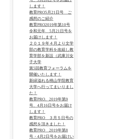
します！
教育PRO5月21日号 ご
感想のご紹介
教育PRO2019年第10号
令和元年 5月21日号を
お届けします！
２０１９年４月より文学
部の教育学科を改組し教
育学部を新設（武庫川女
子大学
第5回教育フォーラムを
開催いたします！
新緑溢れる桃山学院教育
大学へ行ってまいりまし
た！
教育PRO、2019年第9
号、4月16日号をお届け
します！
教育PRO ３月５日号の
感想を頂きました！
教育PRO 2019年第8
号・4月2日号をお届けい