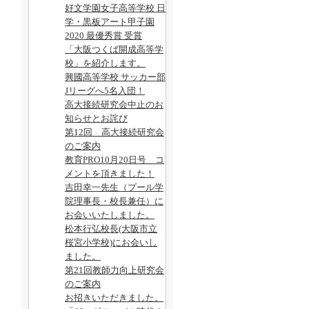
好文学園女子高等学校 日
学・黒板アート甲子園
2020 最優秀賞 受賞
「大阪つくば開成高等学
校」を紹介します。
興國高等学校 サッカー部
Jリーグへ5名入団！
高大接続研究会中止のお
知らせとお詫び
第12回 高大接続研究会
のご案内
教育PRO10月20日号 コ
メントを頂きました！
吉田幸一先生（プール学
院理事長・校長兼任）に
お会いいたしました。
松本行弘校長(大阪市立
桜宮小学校)にお会いし
ました。
第21回教師力向上研究会
のご案内
お招きいただきました。