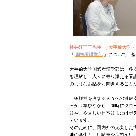
鈴井江三子先生
（ 大手前大学
「
国際看護学部
」について、基
大手前大学国際看護学部は、多
を理解し、人々に寄り添える看
のようなお話をお聞きすること
―多様性を有する人々への健康
っかり学びながら、同時にグロ
語や、やさしい日本語またはボ
ています。
そのために、国内外の充実した
地の学生と共に講義や演習を行