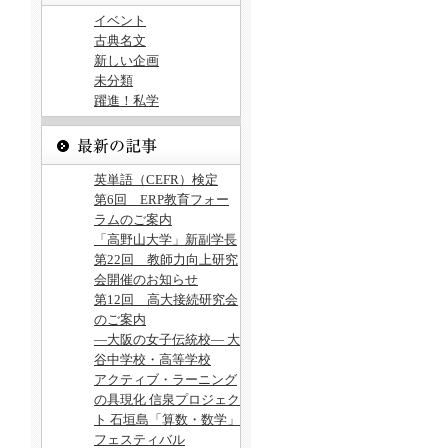
イベント
古典名文
新しい企画
未分類
躍進！私学
英単語（CEFR）検定
第6回 ERP教育フォー
ラムのご案内
「高野山大学」新副学長
第22回 教師力向上研究
会開催のお知らせ
第12回 高大接続研究会
のご案内
―大阪の女子伝統校― 大
谷中学校・高等学校
アクティブ・ラーニング
の具現化 信泉プロジェク
ト 石垣島「算数・数学」
フェスティバル