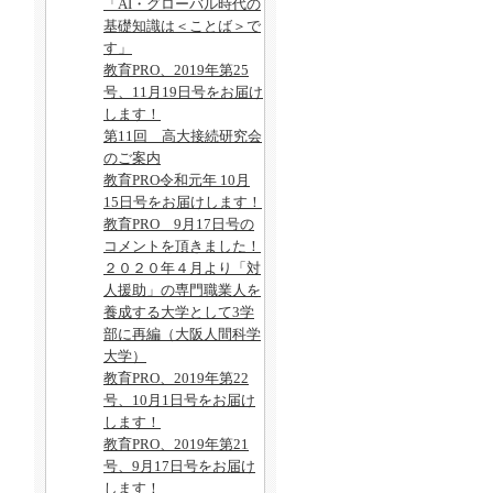
「AI・グローバル時代の
基礎知識は＜ことば＞で
す」
教育PRO、2019年第25
号、11月19日号をお届け
します！
第11回 高大接続研究会
のご案内
教育PRO令和元年 10月
15日号をお届けします！
教育PRO 9月17日号の
コメントを頂きました！
２０２０年４月より「対
人援助」の専門職業人を
養成する大学として3学
部に再編（大阪人間科学
大学）
教育PRO、2019年第22
号、10月1日号をお届け
します！
教育PRO、2019年第21
号、9月17日号をお届け
します！