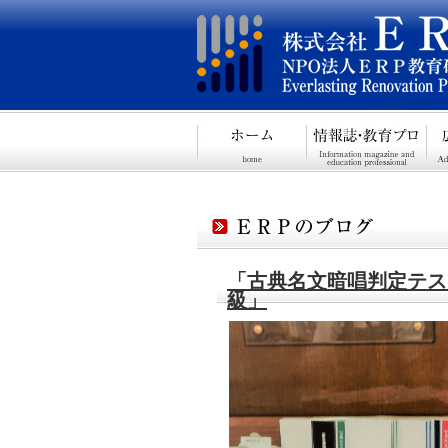
「古典名文暗唱判定テスト 
級」