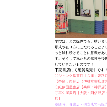
学びは、どの媒体でも、構いま
形式や在り方にこだわることよ
っと触れ続けることに意義があ
す。そうして私たちの感性を後
していきたいものです！
下記書店にて絶賛発売中です
〇ジュンク堂書店【兵庫：姫路
【奈良：奈良店（啓林堂書店運
〇紀伊国屋書店【兵庫：神戸店
〇喜久屋書店【大阪：阿倍野店
店】
※随時、各書店・他支店でも販