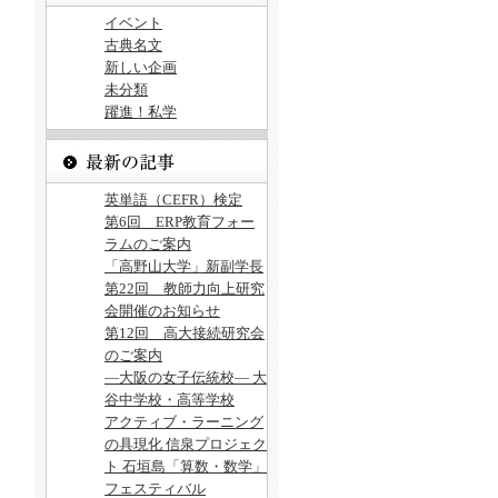
イベント
古典名文
新しい企画
未分類
躍進！私学
英単語（CEFR）検定
第6回 ERP教育フォー
ラムのご案内
「高野山大学」新副学長
第22回 教師力向上研究
会開催のお知らせ
第12回 高大接続研究会
のご案内
―大阪の女子伝統校― 大
谷中学校・高等学校
アクティブ・ラーニング
の具現化 信泉プロジェク
ト 石垣島「算数・数学」
フェスティバル