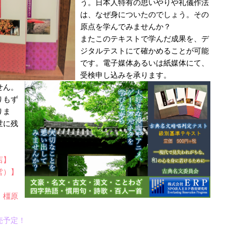
う。日本人特有の思いやりや礼儀作法
は、なぜ身についたのでしょう。その
原点を学んでみませんか？
またこのテキストで学んだ成果を、デ
ジタルテストにて確かめることが可能
です。電子媒体あるいは紙媒体にて、
受検申し込みを承ります。
せん。
りもず
りま
世に残
！
店】
営）】
】
・橿原
売予定！