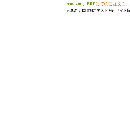
Amazon
、
ERP
にてのご注文も
古典名文暗唱判定テスト Webサイト
h