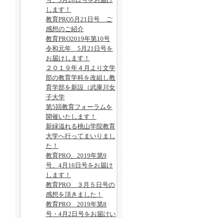
します！
教育PRO5月21日号 ご
感想のご紹介
教育PRO2019年第10号
令和元年 5月21日号を
お届けします！
２０１９年４月より文学
部の教育学科を改組し教
育学部を新設（武庫川女
子大学
第5回教育フォーラムを
開催いたします！
新緑溢れる桃山学院教育
大学へ行ってまいりまし
た！
教育PRO、2019年第9
号、4月16日号をお届け
します！
教育PRO ３月５日号の
感想を頂きました！
教育PRO 2019年第8
号・4月2日号をお届けい