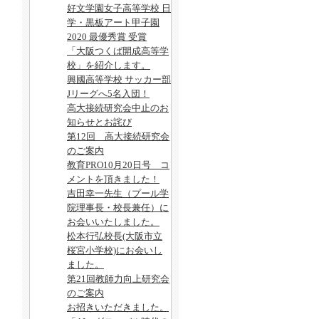
好文学園女子高等学校 日
学・黒板アート甲子園
2020 最優秀賞 受賞
「大阪つくば開成高等学
校」を紹介します。
興國高等学校 サッカー部
Jリーグへ5名入団！
高大接続研究会中止のお
知らせとお詫び
第12回 高大接続研究会
のご案内
教育PRO10月20日号 コ
メントを頂きました！
吉田幸一先生（プール学
院理事長・校長兼任）に
お会いいたしました。
松本行弘校長(大阪市立
桜宮小学校)にお会いし
ました。
第21回教師力向上研究会
のご案内
お招きいただきました。