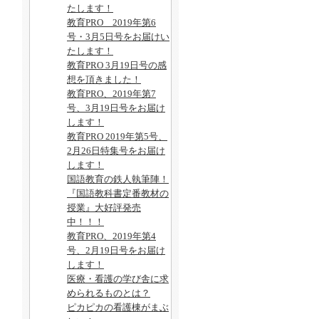
たします！
教育PRO 2019年第6
号・3月5日号をお届けい
たします！
教育PRO 3月19日号の感
想を頂きました！
教育PRO、2019年第7
号、3月19日号をお届け
します！
教育PRO 2019年第5号、
2月26日特集号をお届け
します！
国語教育の鉄人執筆陣！
『国語教科書定番教材の
授業』大好評発売
中！！！
教育PRO、2019年第4
号、2月19日号をお届け
します！
医療・看護の学び舎に求
められるものとは？
ピカピカの看護棟がまぶ