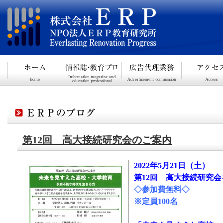
第12回 高大接続研究会のご案内
2022
年
5
月
21
日（土）
第
12
回 高大接続研究会
◇参加費無料◇
※定員
100
名