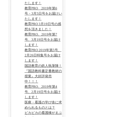
たします！
教育PRO 2019年第6
号・3月5日号をお届けい
たします！
教育PRO 3月19日号の感
想を頂きました！
教育PRO、2019年第7
号、3月19日号をお届け
します！
教育PRO 2019年第5号、
2月26日特集号をお届け
します！
国語教育の鉄人執筆陣！
『国語教科書定番教材の
授業』大好評発売
中！！！
教育PRO、2019年第4
号、2月19日号をお届け
します！
医療・看護の学び舎に求
められるものとは？
ピカピカの看護棟がまぶ