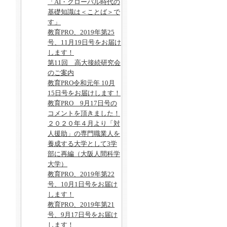
「AI・グローバル時代の
基礎知識は＜ことば＞で
す」
教育PRO、2019年第25
号、11月19日号をお届け
します！
第11回 高大接続研究会
のご案内
教育PRO令和元年 10月
15日号をお届けします！
教育PRO 9月17日号の
コメントを頂きました！
２０２０年４月より「対
人援助」の専門職業人を
養成する大学として3学
部に再編（大阪人間科学
大学）
教育PRO、2019年第22
号、10月1日号をお届け
します！
教育PRO、2019年第21
号、9月17日号をお届け
します！