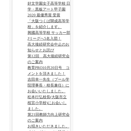
好文学園女子高等学校 日
学・黒板アート甲子園
2020 最優秀賞 受賞
「大阪つくば開成高等学
校」を紹介します。
興國高等学校 サッカー部
Jリーグへ5名入団！
高大接続研究会中止のお
知らせとお詫び
第12回 高大接続研究会
のご案内
教育PRO10月20日号 コ
メントを頂きました！
吉田幸一先生（プール学
院理事長・校長兼任）に
お会いいたしました。
松本行弘校長(大阪市立
桜宮小学校)にお会いし
ました。
第21回教師力向上研究会
のご案内
お招きいただきました。