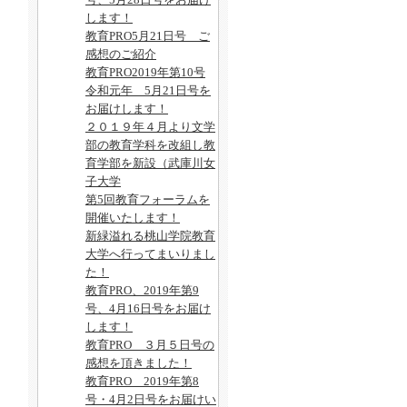
します！
教育PRO5月21日号 ご
感想のご紹介
教育PRO2019年第10号
令和元年 5月21日号を
お届けします！
２０１９年４月より文学
部の教育学科を改組し教
育学部を新設（武庫川女
子大学
第5回教育フォーラムを
開催いたします！
新緑溢れる桃山学院教育
大学へ行ってまいりまし
た！
教育PRO、2019年第9
号、4月16日号をお届け
します！
教育PRO ３月５日号の
感想を頂きました！
教育PRO 2019年第8
号・4月2日号をお届けい