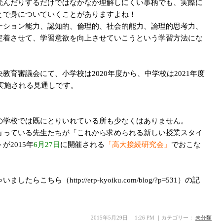
読んだりするだけではなかなか理解しにくい事柄でも、実際に
とで身についていくことがありますよね！
ーション能力、認知的、倫理的、社会的能力、論理的思考力、
定着させて、学習意欲を向上させていこうという学習方法にな
教育審議会にて、小学校は2020年度から、中学校は2021年度
次実施される見通しです。
の学校では既にとりいれている所も少なくはありません。
行っている先生たちが「これから求められる新しい授業スタイ
2015年
6月27日
に開催される
「高大接続研究会」
でおこな
ゃいましたらこちら
（
http://erp-kyoiku.com/blog/?p=531）の記
2015年5月29日 1:26 PM ｜カテゴリー：
未分類