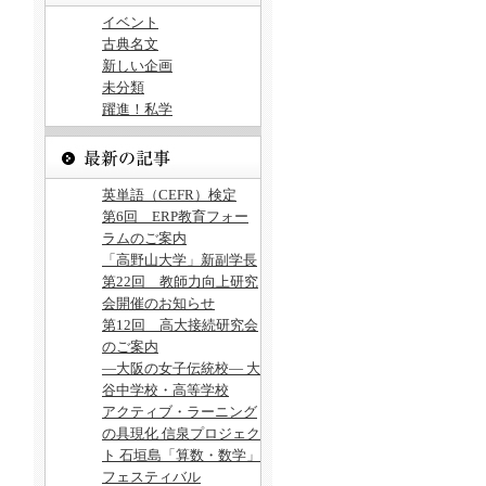
イベント
古典名文
新しい企画
未分類
躍進！私学
英単語（CEFR）検定
第6回 ERP教育フォー
ラムのご案内
「高野山大学」新副学長
第22回 教師力向上研究
会開催のお知らせ
第12回 高大接続研究会
のご案内
―大阪の女子伝統校― 大
谷中学校・高等学校
アクティブ・ラーニング
の具現化 信泉プロジェク
ト 石垣島「算数・数学」
フェスティバル