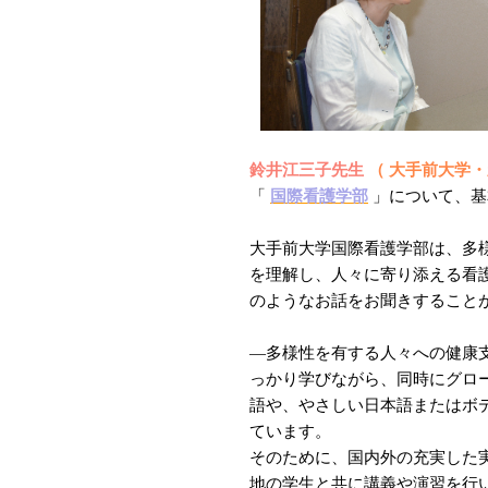
鈴井江三子先生
（ 大手前大学
「
国際看護学部
」について、基
大手前大学国際看護学部は、多
を理解し、人々に寄り添える看
のようなお話をお聞きすること
―多様性を有する人々への健康
っかり学びながら、同時にグロ
語や、やさしい日本語またはボ
ています。
そのために、国内外の充実した
地の学生と共に講義や演習を行