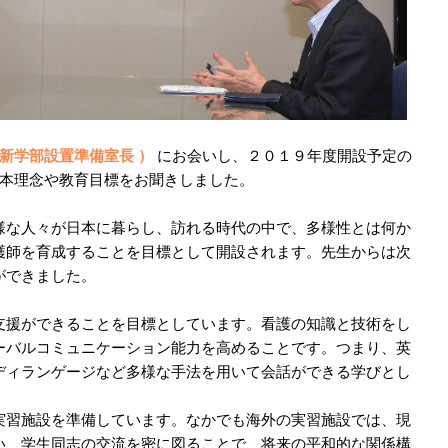
・新学部設置準備室長 ）
にお会いし、２０１９年度開設予定の
本理念や教育目標をお聞きしました。
様な人々が日本に暮らし、訪れる時代の中で、多様性とは何か
護師を育成することを目標として開設されます。先生からは次
ができました。
支援ができることを目標としています。看護の知識と技術をし
ーバルコミュニケーション能力を高めることです。つまり、英
ディランゲージなど多様な手法を用いて会話ができる学びとし
実習施設を準備しています。なかでも海外の実習施設では、現
い、学生同志の交流を密に図ることで、将来の平和的な関係構