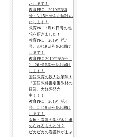
たします！
教育PRO 2019年第6
号・3月5日号をお届けい
たします！
教育PRO 3月19日号の感
想を頂きました！
教育PRO、2019年第7
号、3月19日号をお届け
します！
教育PRO 2019年第5号、
2月26日特集号をお届け
します！
国語教育の鉄人執筆陣！
『国語教科書定番教材の
授業』大好評発売
中！！！
教育PRO、2019年第4
号、2月19日号をお届け
します！
医療・看護の学び舎に求
められるものとは？
ピカピカの看護棟がまぶ