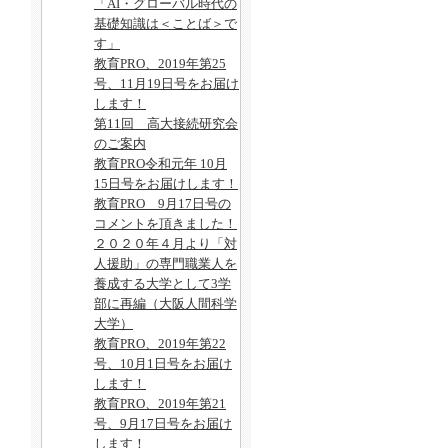
「AI・グローバル時代の
基礎知識は＜ことば＞で
す」
教育PRO、2019年第25
号、11月19日号をお届け
します！
第11回 高大接続研究会
のご案内
教育PRO令和元年 10月
15日号をお届けします！
教育PRO 9月17日号の
コメントを頂きました！
２０２０年４月より「対
人援助」の専門職業人を
養成する大学として3学
部に再編（大阪人間科学
大学）
教育PRO、2019年第22
号、10月1日号をお届け
します！
教育PRO、2019年第21
号、9月17日号をお届け
します！