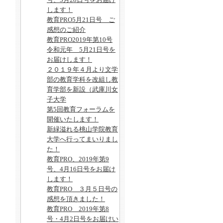
します！
教育PRO5月21日号 ご
感想のご紹介
教育PRO2019年第10号
令和元年 5月21日号を
お届けします！
２０１９年４月より文学
部の教育学科を改組し教
育学部を新設（武庫川女
子大学
第5回教育フォーラムを
開催いたします！
新緑溢れる桃山学院教育
大学へ行ってまいりまし
た！
教育PRO、2019年第9
号、4月16日号をお届け
します！
教育PRO ３月５日号の
感想を頂きました！
教育PRO 2019年第8
号・4月2日号をお届けい