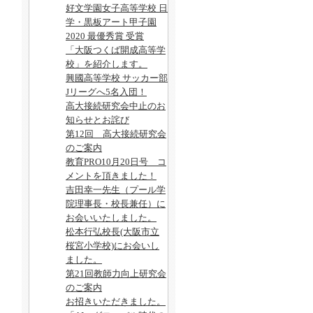
好文学園女子高等学校 日
学・黒板アート甲子園
2020 最優秀賞 受賞
「大阪つくば開成高等学
校」を紹介します。
興國高等学校 サッカー部
Jリーグへ5名入団！
高大接続研究会中止のお
知らせとお詫び
第12回 高大接続研究会
のご案内
教育PRO10月20日号 コ
メントを頂きました！
吉田幸一先生（プール学
院理事長・校長兼任）に
お会いいたしました。
松本行弘校長(大阪市立
桜宮小学校)にお会いし
ました。
第21回教師力向上研究会
のご案内
お招きいただきました。