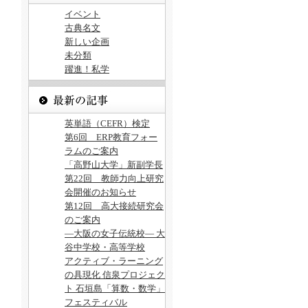
イベント
古典名文
新しい企画
未分類
躍進！私学
英単語（CEFR）検定
第6回 ERP教育フォー
ラムのご案内
「高野山大学」新副学長
第22回 教師力向上研究
会開催のお知らせ
第12回 高大接続研究会
のご案内
―大阪の女子伝統校― 大
谷中学校・高等学校
アクティブ・ラーニング
の具現化 信泉プロジェク
ト 石垣島「算数・数学」
フェスティバル