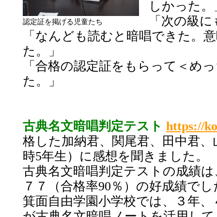
しかった。
「次の級に
認定証を掲げる児童たち
「なんども読むと暗唱できた。意
た。」
「合格の認定証をもらって＜めっ
た。」
古典名文暗唱判定テスト
https://k
格した加納君、関尾君、田中君、
時5年生）に感想を聞きました。
古典名文暗唱判定テストの成績は
７７（合格率90％）の好成績でし
箕面自由学園小学校では、３年、
が古典名文暗唱ノートを活用して