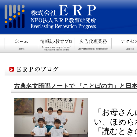
古典名文暗唱ノートで 「ことばの力」と日
「お母さん
い、ほめら
「読むとき