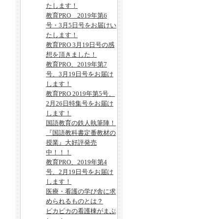
たします！
教育PRO 2019年第6
号・3月5日号をお届けい
たします！
教育PRO 3月19日号の感
想を頂きました！
教育PRO、2019年第7
号、3月19日号をお届け
します！
教育PRO 2019年第5号、
2月26日特集号をお届け
します！
国語教育の鉄人執筆陣！
『国語教科書定番教材の
授業』大好評発売
中！！！
教育PRO、2019年第4
号、2月19日号をお届け
します！
医療・看護の学び舎に求
められるものとは？
ピカピカの看護棟がまぶ