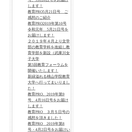
します！
教育PRO5月21日号 ご
感想のご紹介
教育PRO2019年第10号
令和元年 5月21日号を
お届けします！
２０１９年４月より文学
部の教育学科を改組し教
育学部を新設（武庫川女
子大学
第5回教育フォーラムを
開催いたします！
新緑溢れる桃山学院教育
大学へ行ってまいりまし
た！
教育PRO、2019年第9
号、4月16日号をお届け
します！
教育PRO ３月５日号の
感想を頂きました！
教育PRO 2019年第8
号・4月2日号をお届けい