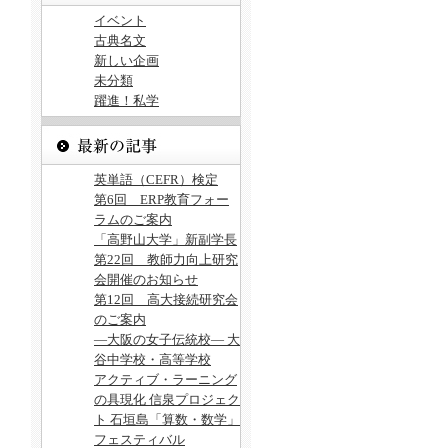
イベント
古典名文
新しい企画
未分類
躍進！私学
英単語（CEFR）検定
第6回 ERP教育フォー
ラムのご案内
「高野山大学」新副学長
第22回 教師力向上研究
会開催のお知らせ
第12回 高大接続研究会
のご案内
―大阪の女子伝統校― 大
谷中学校・高等学校
アクティブ・ラーニング
の具現化 信泉プロジェク
ト 石垣島「算数・数学」
フェスティバル