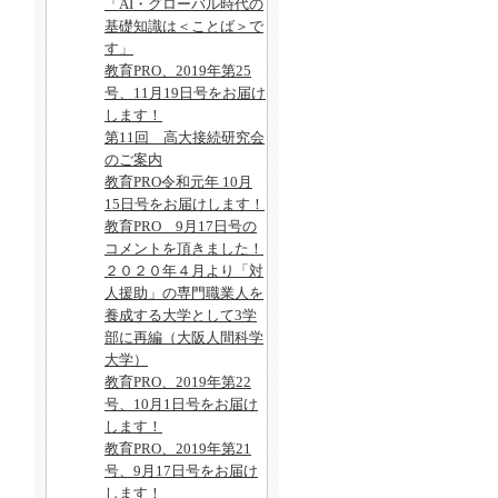
「AI・グローバル時代の
基礎知識は＜ことば＞で
す」
教育PRO、2019年第25
号、11月19日号をお届け
します！
第11回 高大接続研究会
のご案内
教育PRO令和元年 10月
15日号をお届けします！
教育PRO 9月17日号の
コメントを頂きました！
２０２０年４月より「対
人援助」の専門職業人を
養成する大学として3学
部に再編（大阪人間科学
大学）
教育PRO、2019年第22
号、10月1日号をお届け
します！
教育PRO、2019年第21
号、9月17日号をお届け
します！