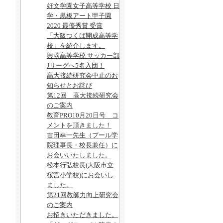
好文学園女子高等学校 日
学・黒板アート甲子園
2020 最優秀賞 受賞
「大阪つくば開成高等学
校」を紹介します。
興國高等学校 サッカー部
Jリーグへ5名入団！
高大接続研究会中止のお
知らせとお詫び
第12回 高大接続研究会
のご案内
教育PRO10月20日号 コ
メントを頂きました！
吉田幸一先生（プール学
院理事長・校長兼任）に
お会いいたしました。
松本行弘校長(大阪市立
桜宮小学校)にお会いし
ました。
第21回教師力向上研究会
のご案内
お招きいただきました。