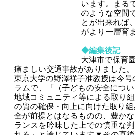
います。まる
のような空間
とが出来れば
がより一層育
◆編集後記
大津市で保育
痛ましい交通事故がありました。
東京大学の野澤祥子准教授は今号
ラムで、「（子どもの安全につい
地域コミュニティ等による取り組
の質の確保・向上に向けた取り組
全が前提とはなるものの、豊かな
ランスを吟味した上での慎重な判
れる」と論じています▼その直後