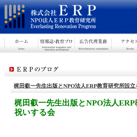
梶田叡一先生出版とNPO法人ERP教育研究所設
梶田叡一先生出版とNPO法人ER
祝いする会