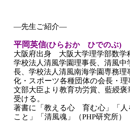
―先生ご紹介―
平岡英信
(ひらおか ひでのぶ)
大阪府出身 大阪大学理学部数学
学校法人清風学園理事長、清風中
長、学校法人清風南海学園専務理
化・スポーツ各種団体の会長・理
文部大臣より教育功労賞、藍綬褒
受ける。
著書に「教える心 育む心」「人
こと」「清風魂」（PHP研究所）