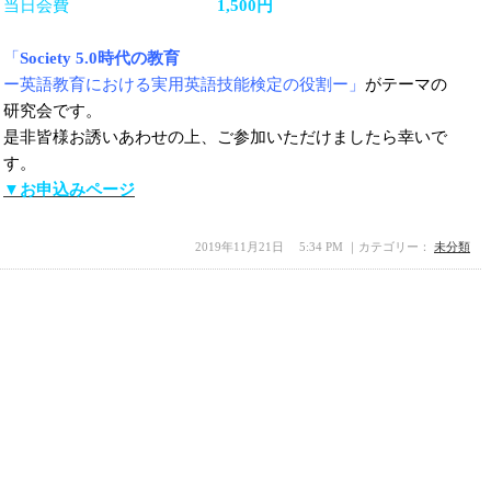
当日会費
1,500円
「
Society 5.0
時代の教育
ー英語教育における実用英語技能検定の役割ー」
がテーマの
研究会です。
是非皆様お誘いあわせの上、ご参加いただけましたら幸いで
す。
▼お申込みページ
2019年11月21日 5:34 PM ｜カテゴリー：
未分類