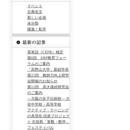
イベント
古典名文
新しい企画
未分類
躍進！私学
英単語（CEFR）検定
第6回 ERP教育フォー
ラムのご案内
「高野山大学」新副学長
第22回 教師力向上研究
会開催のお知らせ
第12回 高大接続研究会
のご案内
―大阪の女子伝統校― 大
谷中学校・高等学校
アクティブ・ラーニング
の具現化 信泉プロジェク
ト 石垣島「算数・数学」
フェスティバル