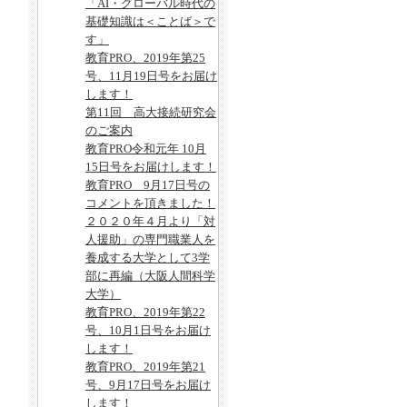
「AI・グローバル時代の
基礎知識は＜ことば＞で
す」
教育PRO、2019年第25
号、11月19日号をお届け
します！
第11回 高大接続研究会
のご案内
教育PRO令和元年 10月
15日号をお届けします！
教育PRO 9月17日号の
コメントを頂きました！
２０２０年４月より「対
人援助」の専門職業人を
養成する大学として3学
部に再編（大阪人間科学
大学）
教育PRO、2019年第22
号、10月1日号をお届け
します！
教育PRO、2019年第21
号、9月17日号をお届け
します！