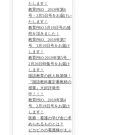
たします！
教育PRO 2019年第6
号・3月5日号をお届けい
たします！
教育PRO 3月19日号の感
想を頂きました！
教育PRO、2019年第7
号、3月19日号をお届け
します！
教育PRO 2019年第5号、
2月26日特集号をお届け
します！
国語教育の鉄人執筆陣！
『国語教科書定番教材の
授業』大好評発売
中！！！
教育PRO、2019年第4
号、2月19日号をお届け
します！
医療・看護の学び舎に求
められるものとは？
ピカピカの看護棟がまぶ