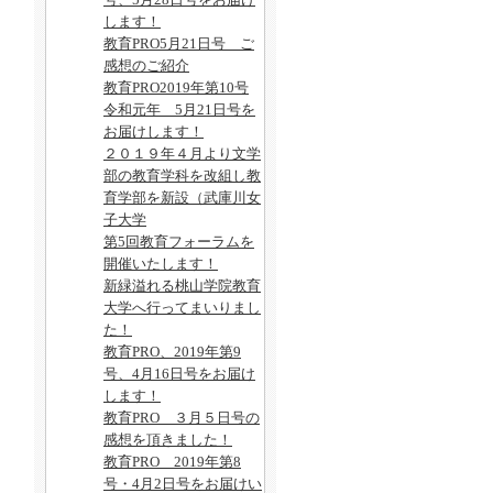
します！
教育PRO5月21日号 ご
感想のご紹介
教育PRO2019年第10号
令和元年 5月21日号を
お届けします！
２０１９年４月より文学
部の教育学科を改組し教
育学部を新設（武庫川女
子大学
第5回教育フォーラムを
開催いたします！
新緑溢れる桃山学院教育
大学へ行ってまいりまし
た！
教育PRO、2019年第9
号、4月16日号をお届け
します！
教育PRO ３月５日号の
感想を頂きました！
教育PRO 2019年第8
号・4月2日号をお届けい