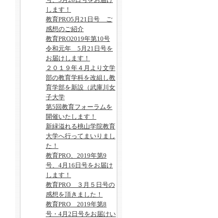
します！
教育PRO5月21日号 ご
感想のご紹介
教育PRO2019年第10号
令和元年 5月21日号を
お届けします！
２０１９年４月より文学
部の教育学科を改組し教
育学部を新設（武庫川女
子大学
第5回教育フォーラムを
開催いたします！
新緑溢れる桃山学院教育
大学へ行ってまいりまし
た！
教育PRO、2019年第9
号、4月16日号をお届け
します！
教育PRO ３月５日号の
感想を頂きました！
教育PRO 2019年第8
号・4月2日号をお届けい