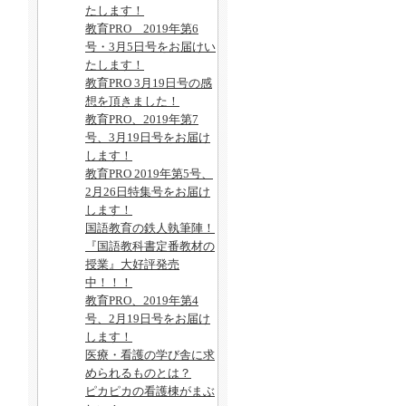
たします！
教育PRO 2019年第6
号・3月5日号をお届けい
たします！
教育PRO 3月19日号の感
想を頂きました！
教育PRO、2019年第7
号、3月19日号をお届け
します！
教育PRO 2019年第5号、
2月26日特集号をお届け
します！
国語教育の鉄人執筆陣！
『国語教科書定番教材の
授業』大好評発売
中！！！
教育PRO、2019年第4
号、2月19日号をお届け
します！
医療・看護の学び舎に求
められるものとは？
ピカピカの看護棟がまぶ