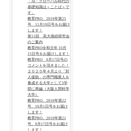
「AI・グローバル時代の
基礎知識は＜ことば＞で
す」
教育PRO、2019年第25
号、11月19日号をお届け
します！
第11回 高大接続研究会
のご案内
教育PRO令和元年 10月
15日号をお届けします！
教育PRO 9月17日号の
コメントを頂きました！
２０２０年４月より「対
人援助」の専門職業人を
養成する大学として3学
部に再編（大阪人間科学
大学）
教育PRO、2019年第22
号、10月1日号をお届け
します！
教育PRO、2019年第21
号、9月17日号をお届け
します！