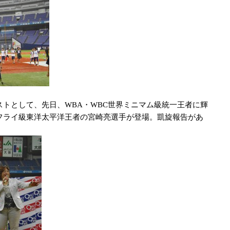
トとして、先日、WBA・WBC世界ミニマム級統一王者に輝
フライ級東洋太平洋王者の宮崎亮選手が登場。凱旋報告があ
。