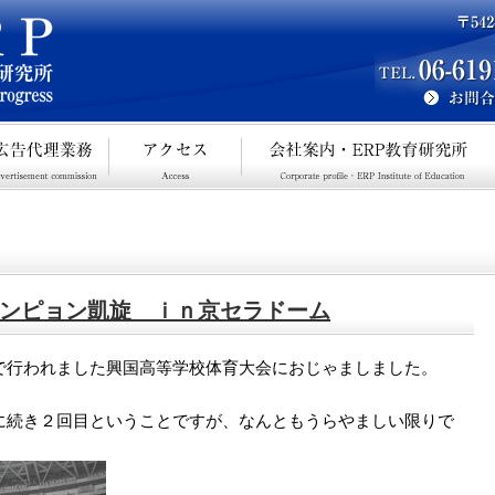
ンピョン凱旋 ｉｎ京セラドーム
で行われました興国高等学校体育大会におじゃましました。
に続き２回目ということですが、なんともうらやましい限りで