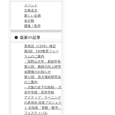
イベント
古典名文
新しい企画
未分類
躍進！私学
英単語（CEFR）検定
第6回 ERP教育フォー
ラムのご案内
「高野山大学」新副学長
第22回 教師力向上研究
会開催のお知らせ
第12回 高大接続研究会
のご案内
―大阪の女子伝統校― 大
谷中学校・高等学校
アクティブ・ラーニング
の具現化 信泉プロジェク
ト 石垣島「算数・数学」
フェスティバル