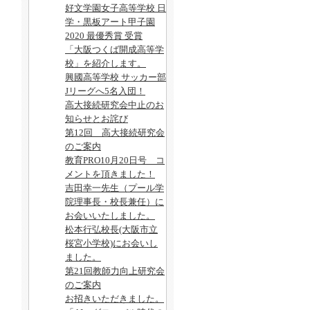
好文学園女子高等学校 日
学・黒板アート甲子園
2020 最優秀賞 受賞
「大阪つくば開成高等学
校」を紹介します。
興國高等学校 サッカー部
Jリーグへ5名入団！
高大接続研究会中止のお
知らせとお詫び
第12回 高大接続研究会
のご案内
教育PRO10月20日号 コ
メントを頂きました！
吉田幸一先生（プール学
院理事長・校長兼任）に
お会いいたしました。
松本行弘校長(大阪市立
桜宮小学校)にお会いし
ました。
第21回教師力向上研究会
のご案内
お招きいただきました。