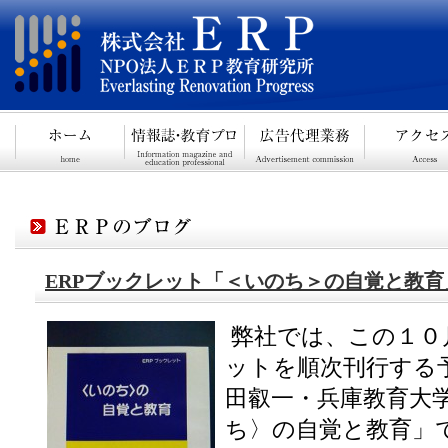
ERPブックレット「＜いのち＞の自覚と教
弊社では、この１０
ットを順次刊行する
田叡一・兵庫教育大
ち〉の自覚と教育」