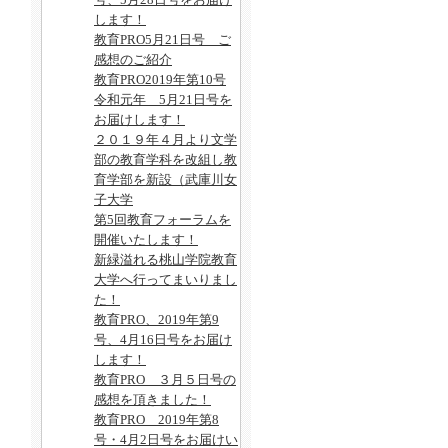
します！
教育PRO5月21日号 ご
感想のご紹介
教育PRO2019年第10号
令和元年 5月21日号を
お届けします！
２０１９年４月より文学
部の教育学科を改組し教
育学部を新設（武庫川女
子大学
第5回教育フォーラムを
開催いたします！
新緑溢れる桃山学院教育
大学へ行ってまいりまし
た！
教育PRO、2019年第9
号、4月16日号をお届け
します！
教育PRO ３月５日号の
感想を頂きました！
教育PRO 2019年第8
号・4月2日号をお届けい