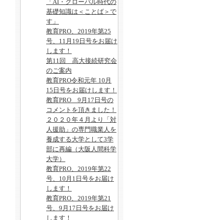
「AI・グローバル時代の
基礎知識は＜ことば＞で
す」
教育PRO、2019年第25
号、11月19日号をお届け
します！
第11回 高大接続研究会
のご案内
教育PRO令和元年 10月
15日号をお届けします！
教育PRO 9月17日号の
コメントを頂きました！
２０２０年４月より「対
人援助」の専門職業人を
養成する大学として3学
部に再編（大阪人間科学
大学）
教育PRO、2019年第22
号、10月1日号をお届け
します！
教育PRO、2019年第21
号、9月17日号をお届け
します！