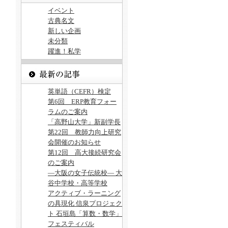
イベント
古典名文
新しい企画
未分類
躍進！私学
英単語（CEFR）検定
第6回 ERP教育フォー
ラムのご案内
「高野山大学」新副学長
第22回 教師力向上研究
会開催のお知らせ
第12回 高大接続研究会
のご案内
―大阪の女子伝統校― 大
谷中学校・高等学校
アクティブ・ラーニング
の具現化 信泉プロジェク
ト 石垣島「算数・数学」
フェスティバル