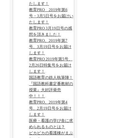
たします！
教育PRO 2019年第6
号・3月5日号をお届けい
たします！
教育PRO 3月19日号の感
想を頂きました！
教育PRO、2019年第7
号、3月19日号をお届け
します！
教育PRO 2019年第5号、
2月26日特集号をお届け
します！
国語教育の鉄人執筆陣！
『国語教科書定番教材の
授業』大好評発売
中！！！
教育PRO、2019年第4
号、2月19日号をお届け
します！
医療・看護の学び舎に求
められるものとは？
ピカピカの看護棟がまぶ