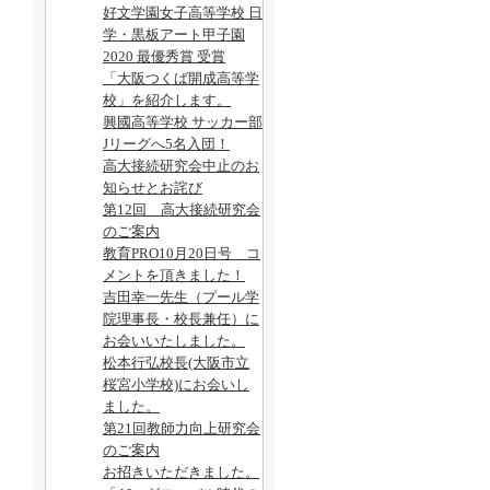
好文学園女子高等学校 日
学・黒板アート甲子園
2020 最優秀賞 受賞
「大阪つくば開成高等学
校」を紹介します。
興國高等学校 サッカー部
Jリーグへ5名入団！
高大接続研究会中止のお
知らせとお詫び
第12回 高大接続研究会
のご案内
教育PRO10月20日号 コ
メントを頂きました！
吉田幸一先生（プール学
院理事長・校長兼任）に
お会いいたしました。
松本行弘校長(大阪市立
桜宮小学校)にお会いし
ました。
第21回教師力向上研究会
のご案内
お招きいただきました。