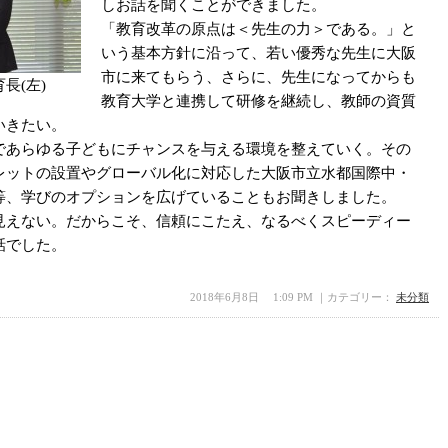
しお話を聞くことができました。
「教育改革の原点は＜先生の力＞である。」と
いう基本方針に沿って、若い優秀な先生に大阪
市に来てもらう、さらに、先生になってからも
長(左)
教育大学と連携して研修を継続し、教師の資質
いきたい。
であらゆる子どもにチャンスを与える環境を整えていく。その
レットの設置やグローバル化に対応した大阪市立水都国際中・
等、学びのオプションを広げていることもお聞きしました。
見えない。だからこそ、信頼にこたえ、なるべくスピーディー
話でした。
2018年6月8日 1:09 PM ｜カテゴリー：
未分類