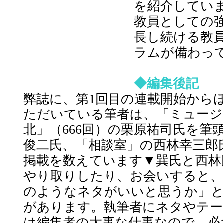
を紹介してい
教員としての
長し続ける教
ラムが備わっ
◆編集後記
弊誌に、第1回目の連載開始から
ただいている筆者は、「ミュージ
北」（666回）の栗原祐司氏を筆
俊二氏、「相談室」の西林幸三郎氏
掲載を数えています▼巽氏と西林
やり取りしたり、お会いすると、
のようなネタがいいと思うか」
があります。執筆者にネタやテー
は編集者の大事な仕事なので、必