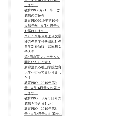
します！
教育PRO5月21日号 ご
感想のご紹介
教育PRO2019年第10号
令和元年 5月21日号を
お届けします！
２０１９年４月より文学
部の教育学科を改組し教
育学部を新設（武庫川女
子大学
第5回教育フォーラムを
開催いたします！
新緑溢れる桃山学院教育
大学へ行ってまいりまし
た！
教育PRO、2019年第9
号、4月16日号をお届け
します！
教育PRO ３月５日号の
感想を頂きました！
教育PRO 2019年第8
号・4月2日号をお届けい