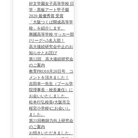
好文学園女子高等学校 日
学・黒板アート甲子園
2020 最優秀賞 受賞
「大阪つくば開成高等学
校」を紹介します。
興國高等学校 サッカー部
Jリーグへ5名入団！
高大接続研究会中止のお
知らせとお詫び
第12回 高大接続研究会
のご案内
教育PRO10月20日号 コ
メントを頂きました！
吉田幸一先生（プール学
院理事長・校長兼任）に
お会いいたしました。
松本行弘校長(大阪市立
桜宮小学校)にお会いし
ました。
第21回教師力向上研究会
のご案内
お招きいただきました。