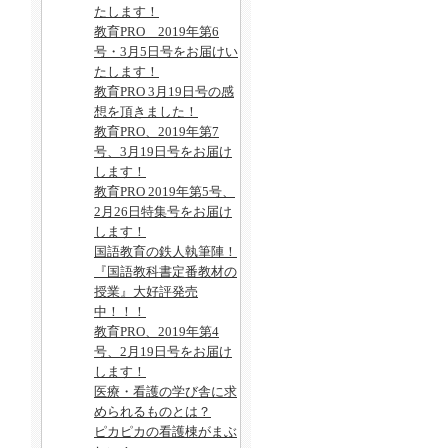
たします！
教育PRO 2019年第6
号・3月5日号をお届けい
たします！
教育PRO 3月19日号の感
想を頂きました！
教育PRO、2019年第7
号、3月19日号をお届け
します！
教育PRO 2019年第5号、
2月26日特集号をお届け
します！
国語教育の鉄人執筆陣！
『国語教科書定番教材の
授業』大好評発売
中！！！
教育PRO、2019年第4
号、2月19日号をお届け
します！
医療・看護の学び舎に求
められるものとは？
ピカピカの看護棟がまぶ