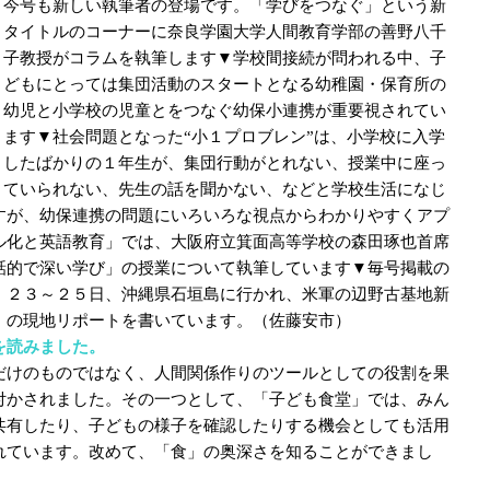
今号も新しい執筆者の登場です。「学びをつなぐ」という新
タイトルのコーナーに奈良学園大学人間教育学部の善野八千
子教授がコラムを執筆します▼学校間接続が問われる中、子
どもにとっては集団活動のスタートとなる幼稚園・保育所の
幼児と小学校の児童とをつなぐ幼保小連携が重要視されてい
ます▼社会問題となった“小１プロブレン”は、小学校に入学
したばかりの１年生が、集団行動がとれない、授業中に座っ
ていられない、先生の話を聞かない、などと学校生活になじ
すが、幼保連携の問題にいろいろな視点からわかりやすくアプ
ル化と英語教育」では、大阪府立箕面高等学校の森田琢也首席
話的で深い学び」の授業について執筆しています▼毎号掲載の
、２３～２５日、沖縄県石垣島に行かれ、米軍の辺野古基地新
」の現地リポートを書いています。（佐藤安市）
を読みました。
だけのものではなく、人間関係作りのツールとしての役割を果
付かされました。その一つとして、「子ども食堂」では、みん
共有したり、子どもの様子を確認したりする機会としても活用
れています。改めて、「食」の奥深さを知ることができまし