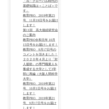
「AI・グローバル時代の
基礎知識は＜ことば＞で
す」
教育PRO、2019年第25
号、11月19日号をお届け
します！
第11回 高大接続研究会
のご案内
教育PRO令和元年 10月
15日号をお届けします！
教育PRO 9月17日号の
コメントを頂きました！
２０２０年４月より「対
人援助」の専門職業人を
養成する大学として3学
部に再編（大阪人間科学
大学）
教育PRO、2019年第22
号、10月1日号をお届け
します！
教育PRO、2019年第21
号、9月17日号をお届け
します！