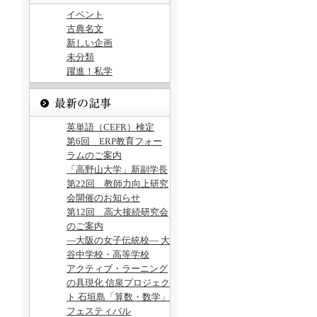
イベント
古典名文
新しい企画
未分類
躍進！私学
英単語（CEFR）検定
第6回 ERP教育フォー
ラムのご案内
「高野山大学」新副学長
第22回 教師力向上研究
会開催のお知らせ
第12回 高大接続研究会
のご案内
―大阪の女子伝統校― 大
谷中学校・高等学校
アクティブ・ラーニング
の具現化 信泉プロジェク
ト 石垣島「算数・数学」
フェスティバル