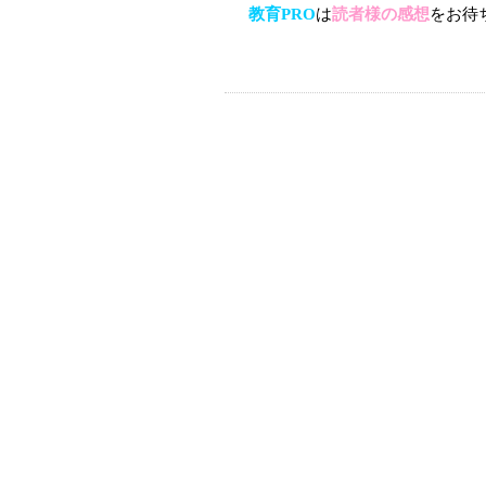
教育PRO
は
読者様の感想
をお待