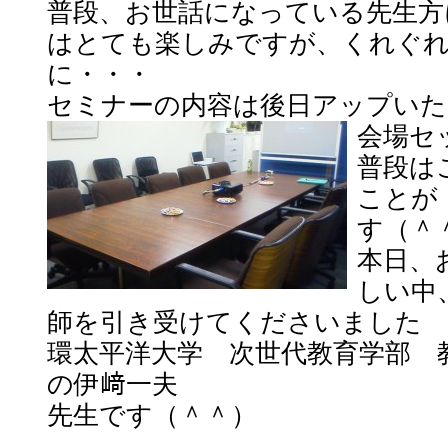
普段、お世話になっている先生方
はとても楽しみですが、くれぐ
に・・・
セミナーの内容は後日アップいた
会場セ
普段は
ことが
す（＾
本日、
しい中
師を引き受けてくださいました
環太平洋大学 次世代教育学部 
の伊﨑一夫
先生です（＾＾）