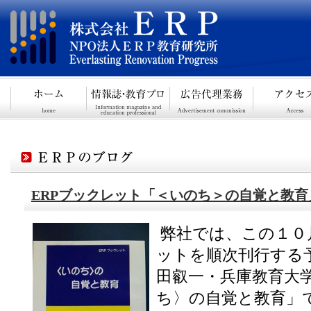
ERPブックレット「＜いのち＞の自覚と教
弊社では、この１０
ットを順次刊行する
田叡一・兵庫教育大
ち〉の自覚と教育」